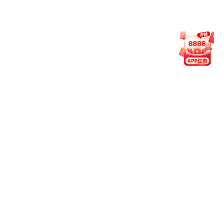
入口用户偏好提供个性推送。
v6.2.0：
新增“热投榜”，自动聚合平台高关注赛事，便于快
速浏览。
v5.9.2：
话题聚合功能加入，集中展示当日热议赛事与趋
势。
界面与交互
v6.3.0：
全局交互动效优化，页面滚动与模块切换更流
畅。
v6.1.3：
夜间模式字体与背景对比度调整，提升阅读舒适
度。
v6.0.0：
视觉风格全面焕新，支持浅色与暗色模式自动切
换。